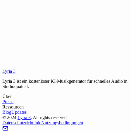
Kann ich auch nur instrumentale Tracks erzeugen?
Wie lange dauert es, einen Song zu erzeugen?
Welche Audioqualität hat die Ausgabe?
Was sind Negativ-Tags und wie nutze ich sie?
Lyria 3
Lyria 3 ist ein kostenloser KI-Musikgenerator für schnelles Audio in
Studioqualität.
Über
Preise
Ressourcen
Blog
Updates
©
2024
Lyria 3
, All rights reserved
Datenschutzrichtlinie
Nutzungsbedingungen