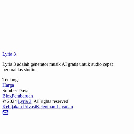
Berapa lama waktu yang dibutuhkan untuk membuat satu lagu?
Bagaimana kualitas audio hasilnya?
Apa itu tag negatif dan bagaimana cara menggunakannya?
Lyria 3
Lyria 3 adalah generator musik AI gratis untuk audio cepat
berkualitas studio.
Tentang
Harga
Sumber Daya
Blog
Pembaruan
©
2024
Lyria 3
, All rights reserved
Kebijakan Privasi
Ketentuan Layanan