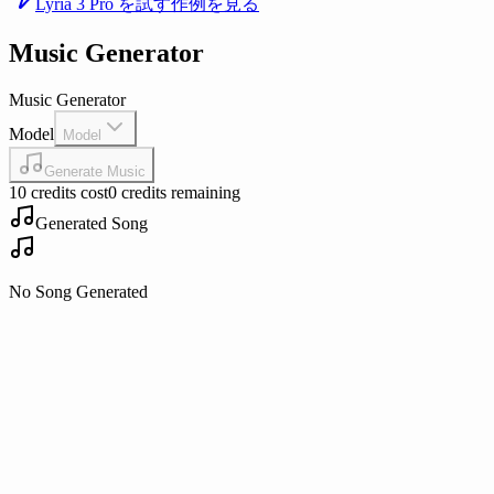
Lyria 3 Pro を試す
作例を見る
Music Generator
Music Generator
Model
Model
Generate Music
10 credits cost
0 credits remaining
Generated Song
No Song Generated