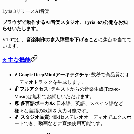
Lyria 3
リリース
AI音楽
ブラウザで動作するAI音楽スタジオ、Lyria 3の公開をお知
らせいたします。
V1.0では、
音楽制作の参入障壁を下げること
に焦点を当てて
います。
⭐ 主な機能
⚡️ Google DeepMindアーキテクチャ
: 数秒で高品質なオ
ーディオトラックを生成します。
🔓 フルアクセス
: テキストからの音楽生成(Text-to-
Music)は無料でお試しいただけます。
🌏 多言語ボーカル
: 日本語、英語、スペイン語など
様々な言語の歌詞を入力可能です。
🎵 スタジオ品質
: 48kHzステレオオーディオでエクスポ
ートでき、動画などに直接使用可能です。