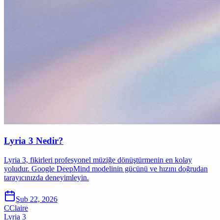
Lyria 3 Nedir?
Lyria 3, fikirleri profesyonel müziğe dönüştürmenin en kolay
yoludur. Google DeepMind modelinin gücünü ve hızını doğrudan
tarayıcınızda deneyimleyin.
Şub 22, 2026
C
Claire
Lyria 3