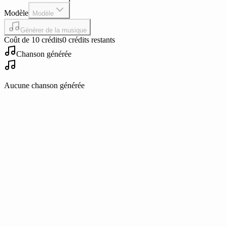
Modèle
Modèle
Générer de la musique
Coût de 10 crédits
0 crédits restants
Chanson générée
Aucune chanson générée
Play
Play