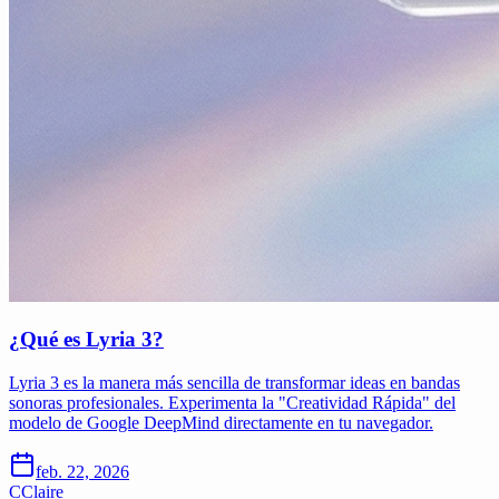
¿Qué es Lyria 3?
Lyria 3 es la manera más sencilla de transformar ideas en bandas
sonoras profesionales. Experimenta la "Creatividad Rápida" del
modelo de Google DeepMind directamente en tu navegador.
feb. 22, 2026
C
Claire